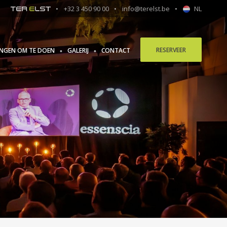
+32 3 450 90 00
info@terelst.be
NL
RESERVEER
INGEN OM TE DOEN
GALERIJ
CONTACT