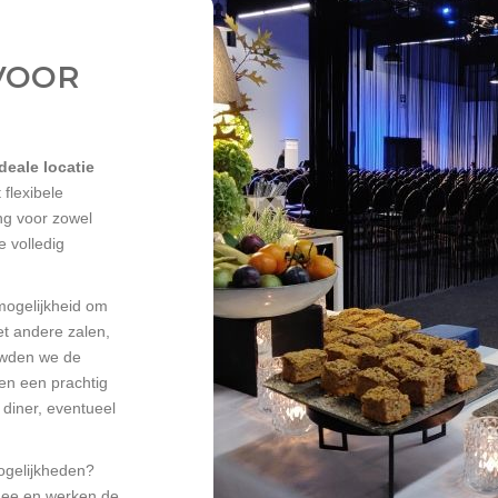
VOOR
deale locatie
flexibele
ng voor zowel
e volledig
 mogelijkheid om
t andere zalen,
uwden we de
en een prachtig
 diner, eventueel
ogelijkheden?
mee en werken de