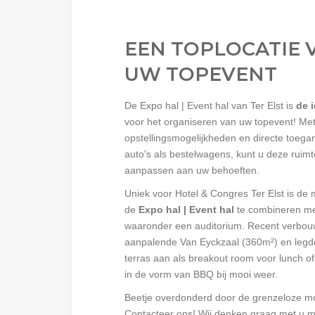
EEN TOPLOCATIE 
UW TOPEVENT
De Expo hal | Event hal van Ter Elst is
de i
voor het organiseren van uw topevent! Met 
opstellingsmogelijkheden en directe toega
auto's als bestelwagens, kunt u deze ruimt
aanpassen aan uw behoeften.
Uniek voor Hotel & Congres Ter Elst is de
de
Expo hal | Event hal
te combineren me
waaronder een auditorium. Recent verbo
aanpalende Van Eyckzaal (360m²) en legd
terras aan als breakout room voor lunch of
in de vorm van BBQ bij mooi weer.
Beetje overdonderd door de grenzeloze m
Contacteer ons! Wij denken graag met u 