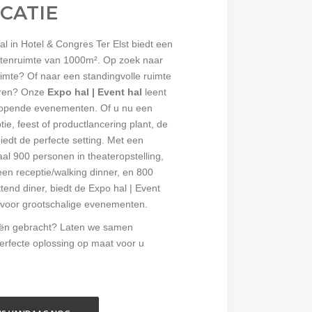
CATIE
al in Hotel & Congres Ter Elst biedt een
ntenruimte van 1000m². Op zoek naar
imte? Of naar een standingvolle ruimte
eren? Onze
Expo hal | Event hal
leent
nlopende evenementen. Of u nu een
ie, feest of productlancering plant, de
biedt de perfecte setting. Met een
al 900 personen in theateropstelling,
en receptie/walking dinner, en 800
tend diner, biedt de Expo hal | Event
 voor grootschalige evenementen.
ën gebracht? Laten we samen
erfecte oplossing op maat voor u