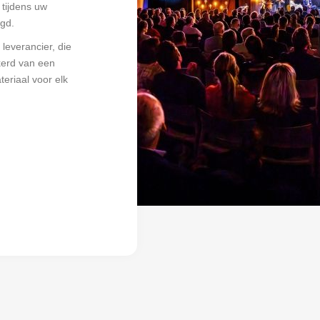
tijdens uw
gd.
leverancier, die
kerd van een
teriaal voor elk