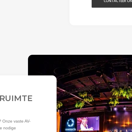
CONTACTEER O
RUIMTE
? Onze vaste AV-
le nodige