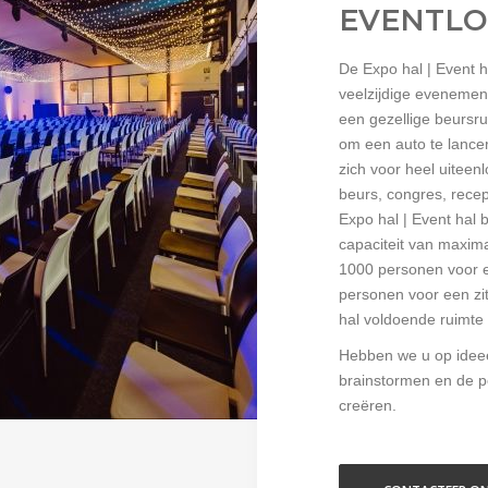
EVENTLO
De Expo hal | Event h
veelzijdige eveneme
een gezellige beursru
om een auto te lanc
zich voor heel uitee
beurs, congres, recept
Expo hal | Event hal 
capaciteit van maxima
1000 personen voor e
personen voor een zit
hal voldoende ruimte
Hebben we u op idee
brainstormen en de p
creëren.